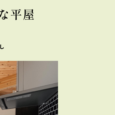
な平屋
し