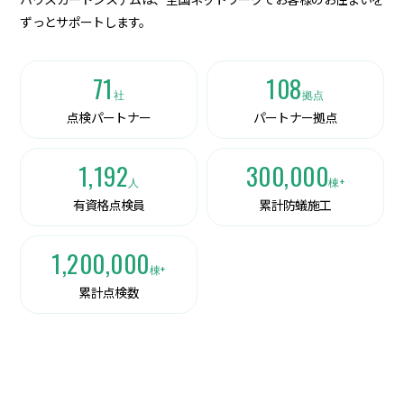
ずっとサポートします。
71
108
社
拠点
点検パートナー
パートナー拠点
1,192
300,000
人
棟+
有資格点検員
累計防蟻施工
1,200,000
棟+
累計点検数