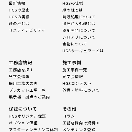
最新情報
HGSの仕様
HGSの歴史
緑の柱とは
HGSの実績
防蟻処理について
緑の柱とは
加圧注入処理とは
サスティナビリティ
薬剤開発について
シロアリについて
金物について
HGSサーキュラーとは
工務店情報
施工事例
工務店を探す
施工事例一覧
見学会情報
見学会情報
採用工務店の声
HGSコンテスト
プレカット工場一覧
外構・塗料について
展示場・拠点のご案内
保証について
その他
HGSオリジナル保証
コラム
オプション保証
工務店様向け資料DL
アフターメンテナンス体制
メンテナンス登録