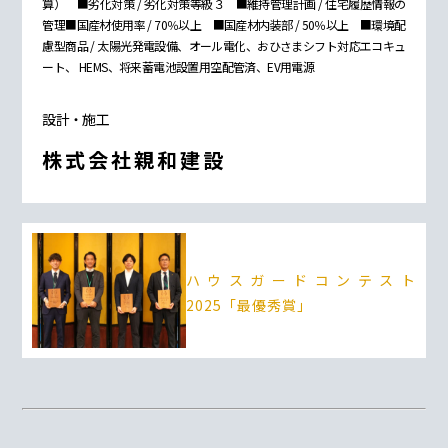
算） ■劣化対策 / 劣化対策等級３ ■維持管理計画 / 住宅履歴情報の
管理■国産材使用率 / 70％以上 ■国産材内装部 / 50％以上 ■環境配
慮型商品 / 太陽光発電設備、オール電化、おひさまシフト対応エコキュ
ート、 HEMS、将来蓄電池設置用空配管済、EV用電源
設計・施工
株式会社親和建設
ハウスガードコンテスト
2025「最優秀賞」